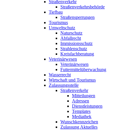
Straßenverkehr
Straßenverkehrsbehörde
Tiefbau
Straßensperrungen
Tourismus
Umweltschutz
Naturschutz
Abfallrecht
Immissionsschutz
Strahlenschutz
Kreisfachberatung
Veterinärwesen
Veterinärwesen
Futtermittelüberwachung
Wasserrecht
Wirtschaft und Tourismus
Zulassungsstelle
Straßenverkehr
Mitteilungen
Adressen
Dienstleistungen
Templates
Mediathek
Wunschkennzeichen
Zulassung Aktuelles