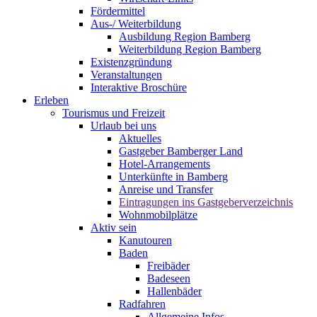
Fördermittel
Aus-/ Weiterbildung
Ausbildung Region Bamberg
Weiterbildung Region Bamberg
Existenzgründung
Veranstaltungen
Interaktive Broschüre
Erleben
Tourismus und Freizeit
Urlaub bei uns
Aktuelles
Gastgeber Bamberger Land
Hotel-Arrangements
Unterkünfte in Bamberg
Anreise und Transfer
Eintragungen ins Gastgeberverzeichnis
Wohnmobilplätze
Aktiv sein
Kanutouren
Baden
Freibäder
Badeseen
Hallenbäder
Radfahren
Allgemeine Infos