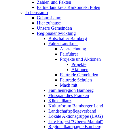
Zahlen und Fakten
Partnerlandkreis Karkonoski Polen
Lebensraum
Geburtsbaum
Hier zuhause
Unsere Gemeinden
Regionalentwicklung
Botschafter Bamberg
Fairer Landkreis
Auszeichnung
Fairführer
Projekte und Aktionen
Projekte
Aktionen
Fairtrade Gemeinden
Fairtrade Schulen
Mach mit
Familienregion Bamberg
Flussparadies Franken
Klimaallianz
Kulturforum Bamberger Land
Landschaftspflegeverband
Lokale Aktionsgruppe (LAG)
Life Projekt "Oberes Maintal"
Regionalkampagne Bamberg