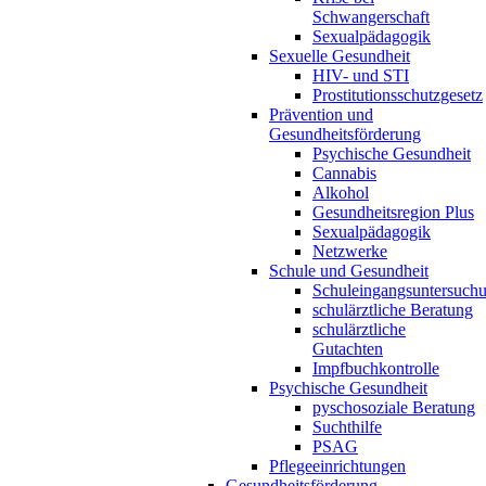
Schwangerschaft
Sexualpädagogik
Sexuelle Gesundheit
HIV- und STI
Prostitutionsschutzgesetz
Prävention und
Gesundheitsförderung
Psychische Gesundheit
Cannabis
Alkohol
Gesundheitsregion Plus
Sexualpädagogik
Netzwerke
Schule und Gesundheit
Schuleingangsuntersuch
schulärztliche Beratung
schulärztliche
Gutachten
Impfbuchkontrolle
Psychische Gesundheit
pyschosoziale Beratung
Suchthilfe
PSAG
Pflegeeinrichtungen
Gesundheitsförderung