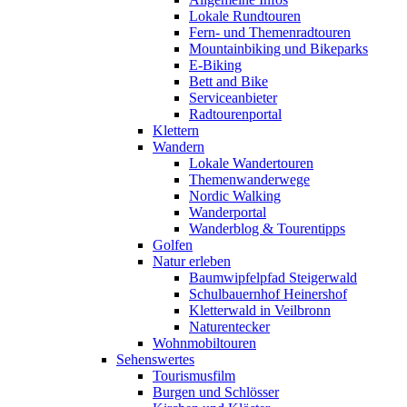
Lokale Rundtouren
Fern- und Themenradtouren
Mountainbiking und Bikeparks
E-Biking
Bett and Bike
Serviceanbieter
Radtourenportal
Klettern
Wandern
Lokale Wandertouren
Themenwanderwege
Nordic Walking
Wanderportal
Wanderblog & Tourentipps
Golfen
Natur erleben
Baumwipfelpfad Steigerwald
Schulbauernhof Heinershof
Kletterwald in Veilbronn
Naturentecker
Wohnmobiltouren
Sehenswertes
Tourismusfilm
Burgen und Schlösser