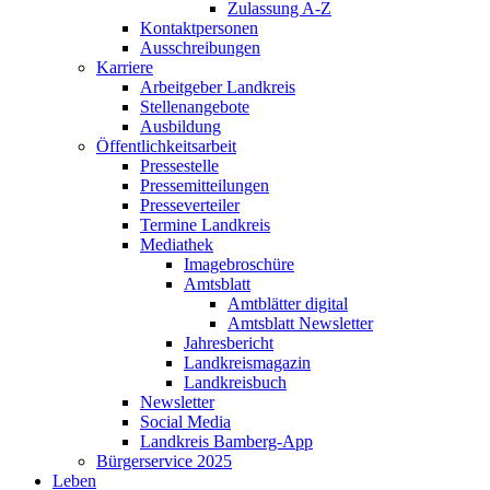
Zulassung A-Z
Kontaktpersonen
Ausschreibungen
Karriere
Arbeitgeber Landkreis
Stellenangebote
Ausbildung
Öffentlichkeitsarbeit
Pressestelle
Pressemitteilungen
Presseverteiler
Termine Landkreis
Mediathek
Imagebroschüre
Amtsblatt
Amtblätter digital
Amtsblatt Newsletter
Jahresbericht
Landkreismagazin
Landkreisbuch
Newsletter
Social Media
Landkreis Bamberg-App
Bürgerservice 2025
Leben