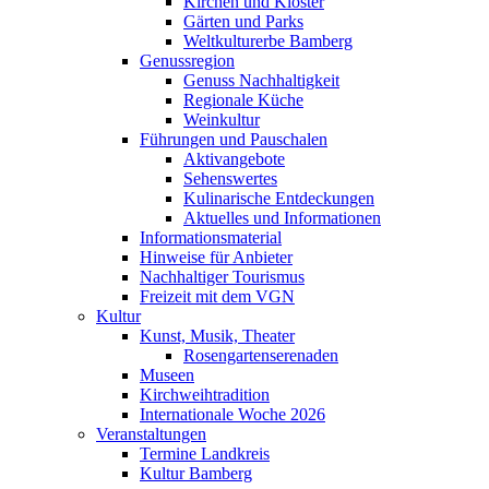
Kirchen und Klöster
Gärten und Parks
Weltkulturerbe Bamberg
Genussregion
Genuss Nachhaltigkeit
Regionale Küche
Weinkultur
Führungen und Pauschalen
Aktivangebote
Sehenswertes
Kulinarische Entdeckungen
Aktuelles und Informationen
Informationsmaterial
Hinweise für Anbieter
Nachhaltiger Tourismus
Freizeit mit dem VGN
Kultur
Kunst, Musik, Theater
Rosengartenserenaden
Museen
Kirchweihtradition
Internationale Woche 2026
Veranstaltungen
Termine Landkreis
Kultur Bamberg