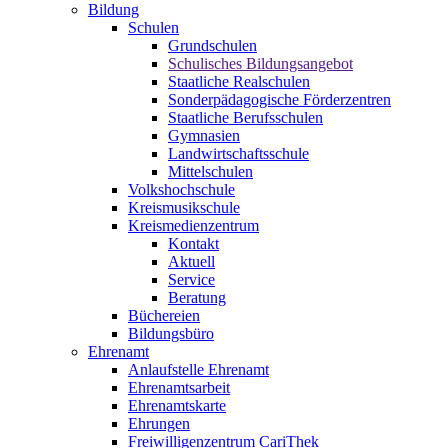
Bildung
Schulen
Grundschulen
Schulisches Bildungsangebot
Staatliche Realschulen
Sonderpädagogische Förderzentren
Staatliche Berufsschulen
Gymnasien
Landwirtschaftsschule
Mittelschulen
Volkshochschule
Kreismusikschule
Kreismedienzentrum
Kontakt
Aktuell
Service
Beratung
Büchereien
Bildungsbüro
Ehrenamt
Anlaufstelle Ehrenamt
Ehrenamtsarbeit
Ehrenamtskarte
Ehrungen
Freiwilligenzentrum CariThek