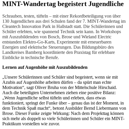
MINT-Wandertag begeistert Jugendliche
Schrauben, testen, tüfteln – mit einer Rekordbeteiligung von über
130 Jugendlichen aus drei Schulen fand der 7. MINT-Wandertag im
Cleantech Innovation Park in Hallstadt statt. Die Schülerinnen und
Schüler erlebten, wie spannend Technik sein kann. In Workshops
mit Auszubildenden von Bosch, Brose und Wieland Electric
entstanden Elektro-Go-Karts, Experimente mit erneuerbaren
Energien und elektrische Steuerungen. Das Bildungsbüro des
Landkreises Bamberg koordinierte den Praxistag für erlebbare
Einblicke in technische Berufe.
Lernen auf Augenhöhe mit Auszubildenden
„Unsere Schülerinnen und Schüler sind begeistert, wenn sie mit
Azubis auf Augenhöhe arbeiten dürfen – da spürt man echte
Motivation“, sagt Oliver Bruha von der Mittelschule Hirschaid.
Auch die beteiligten Unternehmen ziehen eine positive Bilanz:
„Wenn Jugendliche selbst tüfteln und erleben, dass etwas
funktioniert, springt der Funke über – genau das ist der Moment, in
dem Technik Spaß macht“, betont Ausbilder Bernd Liebermann von
Brose. Dieser Funke zeigte Wirkung: Nach dem Projekttag können
sich mehr als doppelt so viele Schülerinnen und Schüler ein MINT-
Praktikum vorstellen wie zuvor.