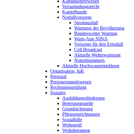
Kaminkehrerwesen
Versammlungsrecht
Kampfhunde
Notfallvorsorge
Stromausfall
Warnung der Bevölkerung
Bundesweiter Warntag
Warn-App NINA
Vorsorge für den Ernstfall
Cell Broadcast
Aktuelle Wetterwarnung
Notrufnummern
Aktuelle Hochwassermeldung
Organisation, IuK
Personal
Personenstandswesen
Rechnungsprüfung
Soziales
Ausbildungsförderung
Betreuungsstelle
Grundsicherung
Pflegeeinrichtungen
Sozialhilfe
Wohngeld
Wohnberatung