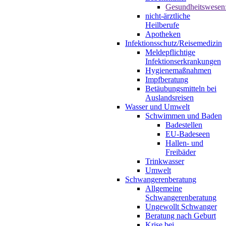
Gesundheitswesen
nicht-ärztliche
Heilberufe
Apotheken
Infektionsschutz/Reisemedizin
Meldepflichtige
Infektionserkrankungen
Hygienemaßnahmen
Impfberatung
Betäubungsmitteln bei
Auslandsreisen
Wasser und Umwelt
Schwimmen und Baden
Badestellen
EU-Badeseen
Hallen- und
Freibäder
Trinkwasser
Umwelt
Schwangerenberatung
Allgemeine
Schwangerenberatung
Ungewollt Schwanger
Beratung nach Geburt
Krise bei