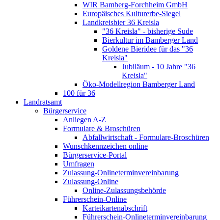
WIR Bamberg-Forchheim GmbH
Europäisches Kulturerbe-Siegel
Landkreisbier 36 Kreisla
"36 Kreisla" - bisherige Sude
Bierkultur im Bamberger Land
Goldene Bieridee für das "36
Kreisla"
Jubiläum - 10 Jahre "36
Kreisla"
Öko-Modellregion Bamberger Land
100 für 36
Landratsamt
Bürgerservice
Anliegen A-Z
Formulare & Broschüren
Abfallwirtschaft - Formulare-Broschüren
Wunschkennzeichen online
Bürgerservice-Portal
Umfragen
Zulassung-Onlineterminvereinbarung
Zulassung-Online
Online-Zulassungsbehörde
Führerschein-Online
Karteikartenabschrift
Führerschein-Onlineterminvereinbarung