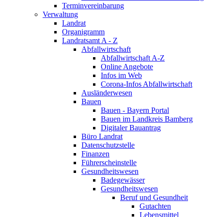
Terminvereinbarung
Verwaltung
Landrat
Organigramm
Landratsamt A - Z
Abfallwirtschaft
Abfallwirtschaft A-Z
Online Angebote
Infos im Web
Corona-Infos Abfallwirtschaft
Ausländerwesen
Bauen
Bauen - Bayern Portal
Bauen im Landkreis Bamberg
Digitaler Bauantrag
Büro Landrat
Datenschutzstelle
Finanzen
Führerscheinstelle
Gesundheitswesen
Badegewässer
Gesundheitswesen
Beruf und Gesundheit
Gutachten
Lebensmittel