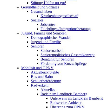
Stiftung Helfen tut gut!
Gesundheit und Soziales
Gesund leben
Krankenhausgesellschaft
Soziales
Jobcenter
Flüchtlings-/Integrationsberatung
Jugend, Familie und Senioren
Demographischer Wandel
Jugend und Familie
Senioren
Seniorenarbeit
Seniorenpolitisches Gesamtkonzept
Beratung für Senioren
Förderung von Kurzzeitpflege
Mobilität und ÖPNV
Aktuelles/Projekte
Bus und Bahn
Schülerbeförderung
Radverkehr
Aktuelles
Radeln im Landkreis Bamberg
Unterwegs im Landkreis Bamberg
Radservice-Anbieter
Übergang zum ÖPNV