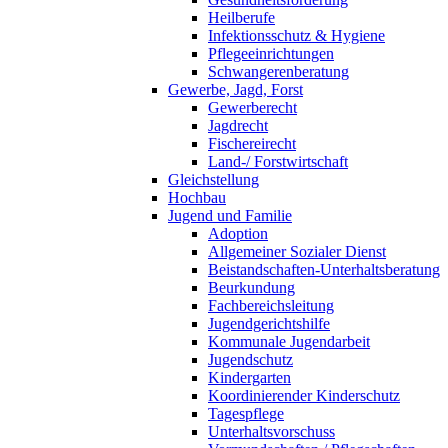
Heilberufe
Infektionsschutz & Hygiene
Pflegeeinrichtungen
Schwangerenberatung
Gewerbe, Jagd, Forst
Gewerberecht
Jagdrecht
Fischereirecht
Land-/ Forstwirtschaft
Gleichstellung
Hochbau
Jugend und Familie
Adoption
Allgemeiner Sozialer Dienst
Beistandschaften-Unterhaltsberatung
Beurkundung
Fachbereichsleitung
Jugendgerichtshilfe
Kommunale Jugendarbeit
Jugendschutz
Kindergarten
Koordinierender Kinderschutz
Tagespflege
Unterhaltsvorschuss