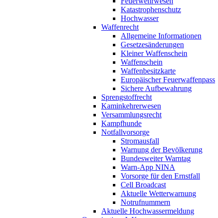
Feuerwehrwesen
Katastrophenschutz
Hochwasser
Waffenrecht
Allgemeine Informationen
Gesetzesänderungen
Kleiner Waffenschein
Waffenschein
Waffenbesitzkarte
Europäischer Feuerwaffenpass
Sichere Aufbewahrung
Sprengstoffrecht
Kaminkehrerwesen
Versammlungsrecht
Kampfhunde
Notfallvorsorge
Stromausfall
Warnung der Bevölkerung
Bundesweiter Warntag
Warn-App NINA
Vorsorge für den Ernstfall
Cell Broadcast
Aktuelle Wetterwarnung
Notrufnummern
Aktuelle Hochwassermeldung