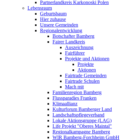
Partnerlandkreis Karkonoski Polen
Lebensraum
Geburtsbaum
Hier zuhause
Unsere Gemeinden
Regionalentwicklung
Botschafter Bamberg
Fairer Landkreis
Auszeichnung
Fairführer
Projekte und Aktionen
Projekte
Aktionen
Fairtrade Gemeinden
Fairtrade Schulen
Mach mit
Familienregion Bamberg
Flussparadies Franken
Klimaallianz
Kulturforum Bamberger Land
Landschaftspflegeverband
Lokale Aktionsgruppe (LAG)
Life Projekt "Oberes Maintal"
Regionalkampagne Bamberg
WIR Bamberg-Forchheim GmbH