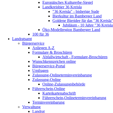
Europäisches Kulturerbe-Siegel
Landkreisbier 36 Kreisla
"36 Kreisla" - bisherige Sude
Bierkultur im Bamberger Land
Goldene Bieridee für das "36 Kreisla
Jubiläum - 10 Jahre "36 Kreisla
Öko-Modellregion Bamberger Land
100 für 36
Landratsamt
Bürgerservice
Anliegen A-Z
Formulare & Broschüren
Abfallwirtschaft - Formulare-Broschüren
Wunschkennzeichen online
Bürgerservice-Portal
Umfragen
Zulassung-Onlineterminvereinbarung
Zulassung-Online
Online-Zulassungsbehörde
Führerschein-Online
Karteikartenabschrift
Führerschein-Onlineterminvereinbarung
Terminvereinbarung
Verwaltung
Landrat