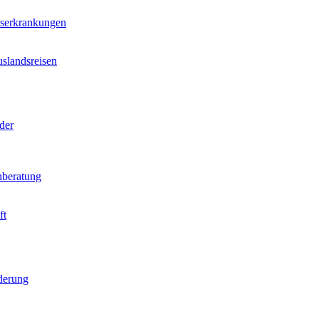
nserkrankungen
slandsreisen
der
beratung
ft
derung