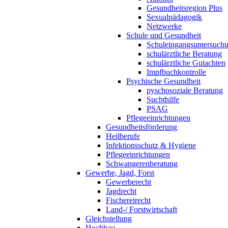
Gesundheitsregion Plus
Sexualpädagogik
Netzwerke
Schule und Gesundheit
Schuleingangsuntersuch
schulärztliche Beratung
schulärztliche Gutachten
Impfbuchkontrolle
Psychische Gesundheit
pyschosoziale Beratung
Suchthilfe
PSAG
Pflegeeinrichtungen
Gesundheitsförderung
Heilberufe
Infektionsschutz & Hygiene
Pflegeeinrichtungen
Schwangerenberatung
Gewerbe, Jagd, Forst
Gewerberecht
Jagdrecht
Fischereirecht
Land-/ Forstwirtschaft
Gleichstellung
Hochbau