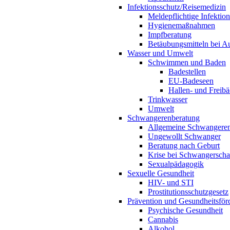
Infektionsschutz/Reisemedizin
Meldepflichtige Infektio
Hygienemaßnahmen
Impfberatung
Betäubungsmitteln bei Au
Wasser und Umwelt
Schwimmen und Baden
Badestellen
EU-Badeseen
Hallen- und Freibä
Trinkwasser
Umwelt
Schwangerenberatung
Allgemeine Schwangeren
Ungewollt Schwanger
Beratung nach Geburt
Krise bei Schwangerscha
Sexualpädagogik
Sexuelle Gesundheit
HIV- und STI
Prostitutionsschutzgesetz
Prävention und Gesundheitsför
Psychische Gesundheit
Cannabis
Alkohol