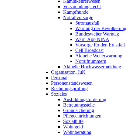
Kaminkehrerwesen
Versammlungsrecht
Kampfhunde
Notfallvorsorge
Stromausfall
Warnung der Bevölkerung
Bundesweiter Warntag
Warn-App NINA
Vorsorge für den Ernstfall
Cell Broadcast
Aktuelle Wetterwarnung
Notrufnummern
Aktuelle Hochwassermeldung
Organisation, IuK
Personal
Personenstandswesen
Rechnungsprüfung
Soziales
Ausbildungsförderung
Betreuungsstelle
Grundsicherung
Pflegeeinrichtungen
Sozialhilfe
Wohngeld
Wohnberatung