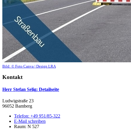
Bild:
© Foto Canva | Design LRA
Kontakt
Herr Stefan Selig
: Detailseite
Ludwigstraße 23
96052 Bamberg
Telefon:
+49 951/85-322
E-Mail schreiben
Raum: N 527