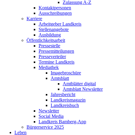
Zulassung A-Z
Kontaktpersonen
Ausschreibungen
Karriere
Arbeitgeber Landkreis
Stellenangebote
Ausbildung
Öffentlichkeitsarbeit
Pressestelle
Pressemitteilungen
Presseverteiler
Termine Landkreis
Mediathek
Imagebroschüre
Amtsblatt
Amtblätter digital
Amtsblatt Newsletter
Jahresbericht
Landkreismagazin
Landkreisbuch
Newsletter
Social Media
Landkreis Bamberg-App
Bürgerservice 2025
Leben