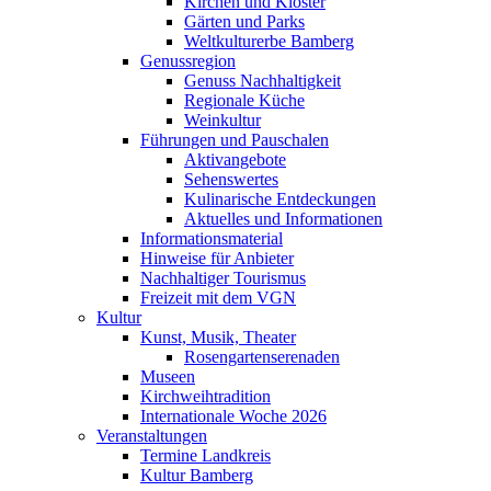
Kirchen und Klöster
Gärten und Parks
Weltkulturerbe Bamberg
Genussregion
Genuss Nachhaltigkeit
Regionale Küche
Weinkultur
Führungen und Pauschalen
Aktivangebote
Sehenswertes
Kulinarische Entdeckungen
Aktuelles und Informationen
Informationsmaterial
Hinweise für Anbieter
Nachhaltiger Tourismus
Freizeit mit dem VGN
Kultur
Kunst, Musik, Theater
Rosengartenserenaden
Museen
Kirchweihtradition
Internationale Woche 2026
Veranstaltungen
Termine Landkreis
Kultur Bamberg