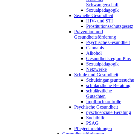
Schwangerschaft
Sexualpädagogik
Sexuelle Gesundheit
HIV- und STI
Prostitutionsschutzgesetz
Prävention und
Gesundheitsförderung
Psychische Gesundheit
Cannabis
Alkohol
Gesundheitsregion Plus
Sexualpädagogik
Netzwerke
Schule und Gesundheit
Schuleingangsuntersuch
schulärztliche Beratung
schulärztliche
Gutachten
Impfbuchkontrolle
Psychische Gesundheit
pyschosoziale Beratung
Suchthilfe
PSAG
Pflegeeinrichtungen
Gesundheitsförderung