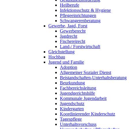
Heilberufe
Infektionsschutz & Hygiene
Pflegeeinrichtungen
Schwangerenberatung
Gewerbe, Jagd, Forst
Gewerberecht
Jagdrecht
Fischereirecht
Land-/ Forstwirtschaft
Gleichstellung
Hochbau
Jugend und Familie
Adoption
Allgemeiner Sozialer Dienst
Beistandschaften-Unterhaltsberatung
Beurkundung
Fachbereichsleitung
Jugendgerichtshilfe
Kommunale Jugendarbeit
Jugendschutz
Kindergarten
Koordinierender Kinderschutz
Tagespflege
Unterhaltsvorschuss