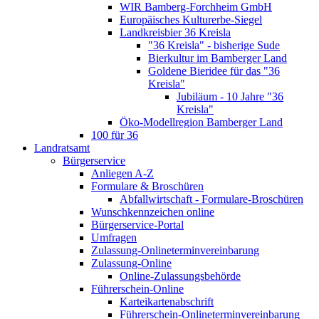
WIR Bamberg-Forchheim GmbH
Europäisches Kulturerbe-Siegel
Landkreisbier 36 Kreisla
"36 Kreisla" - bisherige Sude
Bierkultur im Bamberger Land
Goldene Bieridee für das "36
Kreisla"
Jubiläum - 10 Jahre "36
Kreisla"
Öko-Modellregion Bamberger Land
100 für 36
Landratsamt
Bürgerservice
Anliegen A-Z
Formulare & Broschüren
Abfallwirtschaft - Formulare-Broschüren
Wunschkennzeichen online
Bürgerservice-Portal
Umfragen
Zulassung-Onlineterminvereinbarung
Zulassung-Online
Online-Zulassungsbehörde
Führerschein-Online
Karteikartenabschrift
Führerschein-Onlineterminvereinbarung