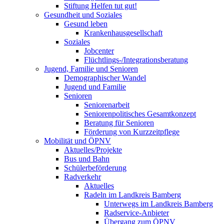
Stiftung Helfen tut gut!
Gesundheit und Soziales
Gesund leben
Krankenhausgesellschaft
Soziales
Jobcenter
Flüchtlings-/Integrationsberatung
Jugend, Familie und Senioren
Demographischer Wandel
Jugend und Familie
Senioren
Seniorenarbeit
Seniorenpolitisches Gesamtkonzept
Beratung für Senioren
Förderung von Kurzzeitpflege
Mobilität und ÖPNV
Aktuelles/Projekte
Bus und Bahn
Schülerbeförderung
Radverkehr
Aktuelles
Radeln im Landkreis Bamberg
Unterwegs im Landkreis Bamberg
Radservice-Anbieter
Übergang zum ÖPNV