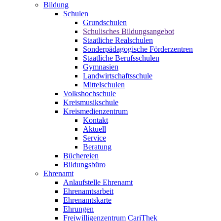
Bildung
Schulen
Grundschulen
Schulisches Bildungsangebot
Staatliche Realschulen
Sonderpädagogische Förderzentren
Staatliche Berufsschulen
Gymnasien
Landwirtschaftsschule
Mittelschulen
Volkshochschule
Kreismusikschule
Kreismedienzentrum
Kontakt
Aktuell
Service
Beratung
Büchereien
Bildungsbüro
Ehrenamt
Anlaufstelle Ehrenamt
Ehrenamtsarbeit
Ehrenamtskarte
Ehrungen
Freiwilligenzentrum CariThek