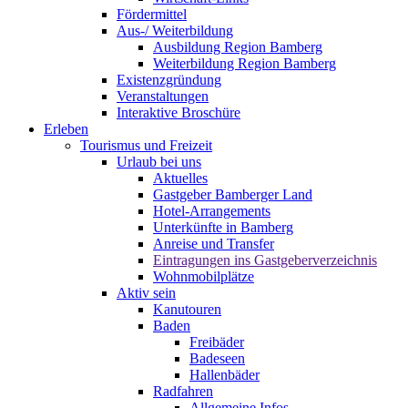
Fördermittel
Aus-/ Weiterbildung
Ausbildung Region Bamberg
Weiterbildung Region Bamberg
Existenzgründung
Veranstaltungen
Interaktive Broschüre
Erleben
Tourismus und Freizeit
Urlaub bei uns
Aktuelles
Gastgeber Bamberger Land
Hotel-Arrangements
Unterkünfte in Bamberg
Anreise und Transfer
Eintragungen ins Gastgeberverzeichnis
Wohnmobilplätze
Aktiv sein
Kanutouren
Baden
Freibäder
Badeseen
Hallenbäder
Radfahren
Allgemeine Infos