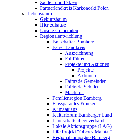
Zahlen und Fakten
Partnerlandkreis Karkonoski Polen
Lebensraum
Geburtsbaum
Hier zuhause
Unsere Gemeinden
Regionalentwicklung
Botschafter Bamberg
Fairer Landkreis
Auszeichnung
Fairführer
Projekte und Aktionen
Projekte
Aktionen
Fairtrade Gemeinden
Fairtrade Schulen
Mach mit
Familienregion Bamberg
Flussparadies Franken
Klimaallianz
Kulturforum Bamberger Land
Landschaftspflegeverband
Lokale Aktionsgruppe (LAG)
Life Projekt "Oberes Maintal"
Regionalkampagne Bamberg