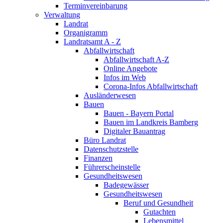
Terminvereinbarung
Verwaltung
Landrat
Organigramm
Landratsamt A - Z
Abfallwirtschaft
Abfallwirtschaft A-Z
Online Angebote
Infos im Web
Corona-Infos Abfallwirtschaft
Ausländerwesen
Bauen
Bauen - Bayern Portal
Bauen im Landkreis Bamberg
Digitaler Bauantrag
Büro Landrat
Datenschutzstelle
Finanzen
Führerscheinstelle
Gesundheitswesen
Badegewässer
Gesundheitswesen
Beruf und Gesundheit
Gutachten
Lebensmittel