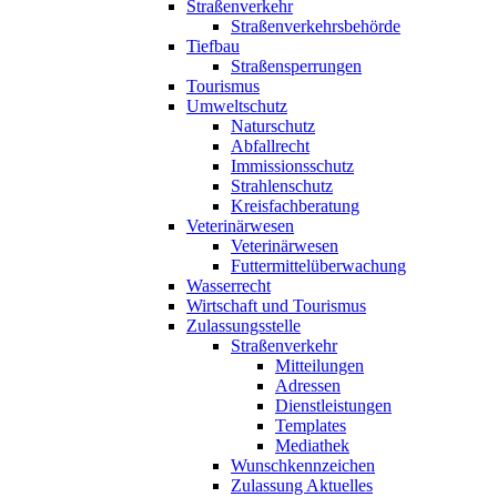
Straßenverkehr
Straßenverkehrsbehörde
Tiefbau
Straßensperrungen
Tourismus
Umweltschutz
Naturschutz
Abfallrecht
Immissionsschutz
Strahlenschutz
Kreisfachberatung
Veterinärwesen
Veterinärwesen
Futtermittelüberwachung
Wasserrecht
Wirtschaft und Tourismus
Zulassungsstelle
Straßenverkehr
Mitteilungen
Adressen
Dienstleistungen
Templates
Mediathek
Wunschkennzeichen
Zulassung Aktuelles