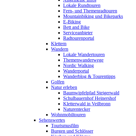
Lokale Rundtouren
Fern- und Themenradtouren
Mountainbiking und Bikeparks
E-Biking
Bett and Bike
Serviceanbieter
Radtourenportal
Klettern
Wandern
Lokale Wandertouren
Themenwanderwege
Nordic Walking
Wanderportal
Wanderblog & Tourentipps
Golfen
Natur erleben
Baumwipfelpfad Steigerwald
Schulbauernhof Heinershof
Kletterwald in Veilbronn
Naturentecker
Wohnmobiltouren
Sehenswertes
Tourismusfilm
Burgen und Schlösser