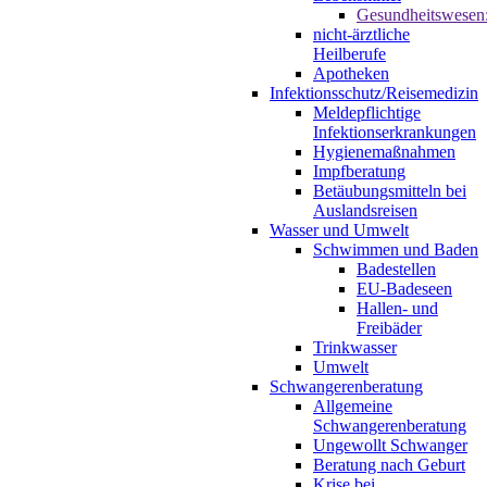
Gesundheitswesen
nicht-ärztliche
Heilberufe
Apotheken
Infektionsschutz/Reisemedizin
Meldepflichtige
Infektionserkrankungen
Hygienemaßnahmen
Impfberatung
Betäubungsmitteln bei
Auslandsreisen
Wasser und Umwelt
Schwimmen und Baden
Badestellen
EU-Badeseen
Hallen- und
Freibäder
Trinkwasser
Umwelt
Schwangerenberatung
Allgemeine
Schwangerenberatung
Ungewollt Schwanger
Beratung nach Geburt
Krise bei