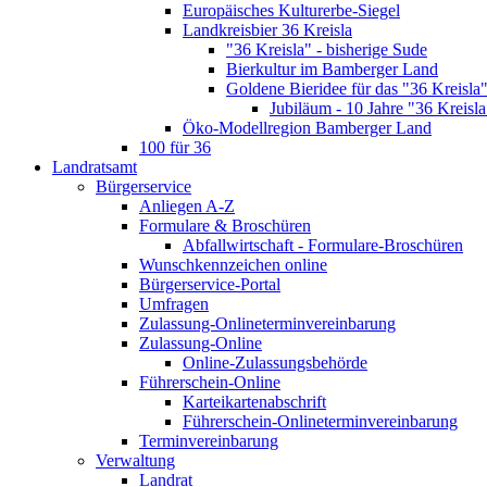
Europäisches Kulturerbe-Siegel
Landkreisbier 36 Kreisla
"36 Kreisla" - bisherige Sude
Bierkultur im Bamberger Land
Goldene Bieridee für das "36 Kreisla
Jubiläum - 10 Jahre "36 Kreisla
Öko-Modellregion Bamberger Land
100 für 36
Landratsamt
Bürgerservice
Anliegen A-Z
Formulare & Broschüren
Abfallwirtschaft - Formulare-Broschüren
Wunschkennzeichen online
Bürgerservice-Portal
Umfragen
Zulassung-Onlineterminvereinbarung
Zulassung-Online
Online-Zulassungsbehörde
Führerschein-Online
Karteikartenabschrift
Führerschein-Onlineterminvereinbarung
Terminvereinbarung
Verwaltung
Landrat