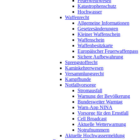
Feuerwehrwesen
Katastrophenschutz
Hochwasser
Waffenrecht
Allgemeine Informationen
Gesetzesänderungen
Kleiner Waffenschein
Waffenschein
Waffenbesitzkarte
Europäischer Feuerwaffenpass
Sichere Aufbewahrung
Sprengstoffrecht
Kaminkehrerwesen
Versammlungsrecht
Kampfhunde
Notfallvorsorge
Stromausfall
Warnung der Bevölkerung
Bundesweiter Warntag
Warn-App NINA
Vorsorge für den Ernstfall
Cell Broadcast
Aktuelle Wetterwarnung
Notrufnummern
Aktuelle Hochwassermeldung