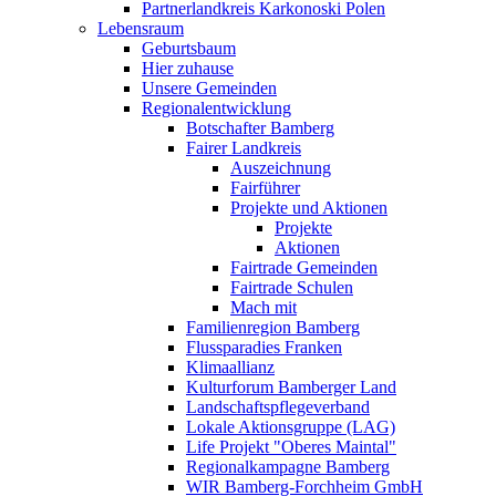
Partnerlandkreis Karkonoski Polen
Lebensraum
Geburtsbaum
Hier zuhause
Unsere Gemeinden
Regionalentwicklung
Botschafter Bamberg
Fairer Landkreis
Auszeichnung
Fairführer
Projekte und Aktionen
Projekte
Aktionen
Fairtrade Gemeinden
Fairtrade Schulen
Mach mit
Familienregion Bamberg
Flussparadies Franken
Klimaallianz
Kulturforum Bamberger Land
Landschaftspflegeverband
Lokale Aktionsgruppe (LAG)
Life Projekt "Oberes Maintal"
Regionalkampagne Bamberg
WIR Bamberg-Forchheim GmbH