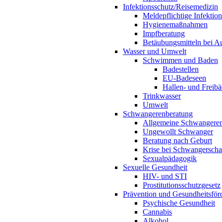
Infektionsschutz/Reisemedizin
Meldepflichtige Infektio
Hygienemaßnahmen
Impfberatung
Betäubungsmitteln bei Au
Wasser und Umwelt
Schwimmen und Baden
Badestellen
EU-Badeseen
Hallen- und Freibä
Trinkwasser
Umwelt
Schwangerenberatung
Allgemeine Schwangeren
Ungewollt Schwanger
Beratung nach Geburt
Krise bei Schwangerscha
Sexualpädagogik
Sexuelle Gesundheit
HIV- und STI
Prostitutionsschutzgesetz
Prävention und Gesundheitsför
Psychische Gesundheit
Cannabis
Alkohol