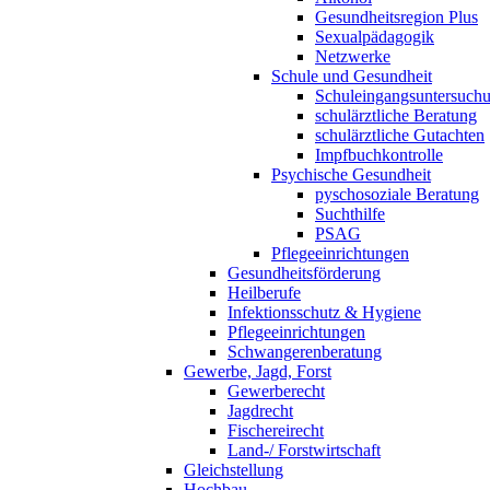
Gesundheitsregion Plus
Sexualpädagogik
Netzwerke
Schule und Gesundheit
Schuleingangsuntersuch
schulärztliche Beratung
schulärztliche Gutachten
Impfbuchkontrolle
Psychische Gesundheit
pyschosoziale Beratung
Suchthilfe
PSAG
Pflegeeinrichtungen
Gesundheitsförderung
Heilberufe
Infektionsschutz & Hygiene
Pflegeeinrichtungen
Schwangerenberatung
Gewerbe, Jagd, Forst
Gewerberecht
Jagdrecht
Fischereirecht
Land-/ Forstwirtschaft
Gleichstellung
Hochbau