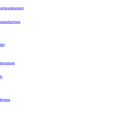
nserkrankungen
slandsreisen
der
beratung
ft
derung