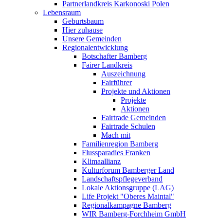
Partnerlandkreis Karkonoski Polen
Lebensraum
Geburtsbaum
Hier zuhause
Unsere Gemeinden
Regionalentwicklung
Botschafter Bamberg
Fairer Landkreis
Auszeichnung
Fairführer
Projekte und Aktionen
Projekte
Aktionen
Fairtrade Gemeinden
Fairtrade Schulen
Mach mit
Familienregion Bamberg
Flussparadies Franken
Klimaallianz
Kulturforum Bamberger Land
Landschaftspflegeverband
Lokale Aktionsgruppe (LAG)
Life Projekt "Oberes Maintal"
Regionalkampagne Bamberg
WIR Bamberg-Forchheim GmbH