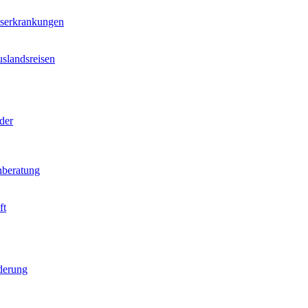
nserkrankungen
slandsreisen
der
beratung
ft
derung