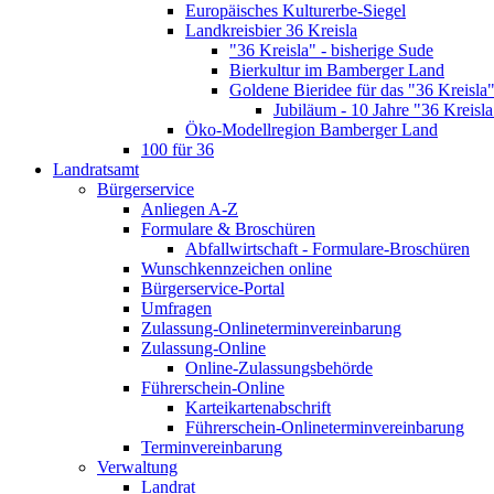
Europäisches Kulturerbe-Siegel
Landkreisbier 36 Kreisla
"36 Kreisla" - bisherige Sude
Bierkultur im Bamberger Land
Goldene Bieridee für das "36 Kreisla
Jubiläum - 10 Jahre "36 Kreisla
Öko-Modellregion Bamberger Land
100 für 36
Landratsamt
Bürgerservice
Anliegen A-Z
Formulare & Broschüren
Abfallwirtschaft - Formulare-Broschüren
Wunschkennzeichen online
Bürgerservice-Portal
Umfragen
Zulassung-Onlineterminvereinbarung
Zulassung-Online
Online-Zulassungsbehörde
Führerschein-Online
Karteikartenabschrift
Führerschein-Onlineterminvereinbarung
Terminvereinbarung
Verwaltung
Landrat