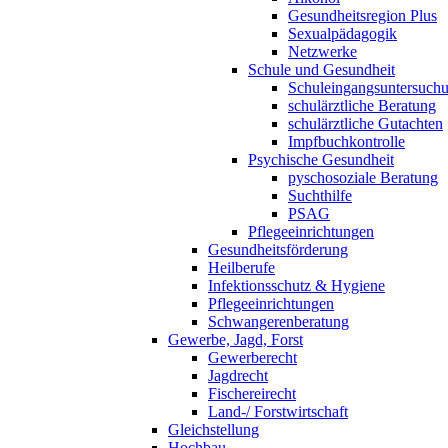
Gesundheitsregion Plus
Sexualpädagogik
Netzwerke
Schule und Gesundheit
Schuleingangsuntersuch
schulärztliche Beratung
schulärztliche Gutachten
Impfbuchkontrolle
Psychische Gesundheit
pyschosoziale Beratung
Suchthilfe
PSAG
Pflegeeinrichtungen
Gesundheitsförderung
Heilberufe
Infektionsschutz & Hygiene
Pflegeeinrichtungen
Schwangerenberatung
Gewerbe, Jagd, Forst
Gewerberecht
Jagdrecht
Fischereirecht
Land-/ Forstwirtschaft
Gleichstellung
Hochbau