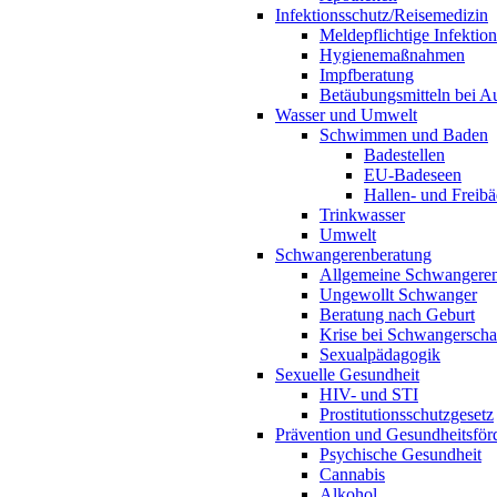
Infektionsschutz/Reisemedizin
Meldepflichtige Infektio
Hygienemaßnahmen
Impfberatung
Betäubungsmitteln bei Au
Wasser und Umwelt
Schwimmen und Baden
Badestellen
EU-Badeseen
Hallen- und Freibä
Trinkwasser
Umwelt
Schwangerenberatung
Allgemeine Schwangeren
Ungewollt Schwanger
Beratung nach Geburt
Krise bei Schwangerscha
Sexualpädagogik
Sexuelle Gesundheit
HIV- und STI
Prostitutionsschutzgesetz
Prävention und Gesundheitsför
Psychische Gesundheit
Cannabis
Alkohol