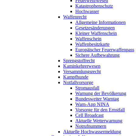
Feuerwehrwesen
Katastrophenschutz
Hochwasser
Waffenrecht
Allgemeine Informationen
Gesetzesänderungen
Kleiner Waffenschein
Waffenschein
Waffenbesitzkarte
Europäischer Feuerwaffenpass
Sichere Aufbewahrung
Sprengstoffrecht
Kaminkehrerwesen
Versammlungsrecht
Kampfhunde
Notfallvorsorge
Stromausfall
Warnung der Bevölkerung
Bundesweiter Warntag
Warn-App NINA
Vorsorge für den Ernstfall
Cell Broadcast
Aktuelle Wetterwarnung
Notrufnummern
Aktuelle Hochwassermeldung