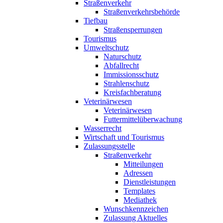
Straßenverkehr
Straßenverkehrsbehörde
Tiefbau
Straßensperrungen
Tourismus
Umweltschutz
Naturschutz
Abfallrecht
Immissionsschutz
Strahlenschutz
Kreisfachberatung
Veterinärwesen
Veterinärwesen
Futtermittelüberwachung
Wasserrecht
Wirtschaft und Tourismus
Zulassungsstelle
Straßenverkehr
Mitteilungen
Adressen
Dienstleistungen
Templates
Mediathek
Wunschkennzeichen
Zulassung Aktuelles