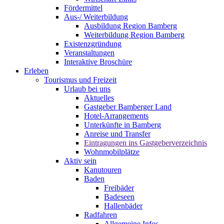
Fördermittel
Aus-/ Weiterbildung
Ausbildung Region Bamberg
Weiterbildung Region Bamberg
Existenzgründung
Veranstaltungen
Interaktive Broschüre
Erleben
Tourismus und Freizeit
Urlaub bei uns
Aktuelles
Gastgeber Bamberger Land
Hotel-Arrangements
Unterkünfte in Bamberg
Anreise und Transfer
Eintragungen ins Gastgeberverzeichnis
Wohnmobilplätze
Aktiv sein
Kanutouren
Baden
Freibäder
Badeseen
Hallenbäder
Radfahren
Allgemeine Infos