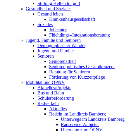
Stiftung Helfen tut gut!
Gesundheit und Soziales
Gesund leben
Krankenhausgesellschaft
Soziales
Jobcenter
Flüchtlings-/Integrationsberatung
Jugend, Familie und Senioren
Demographischer Wandel
Jugend und Familie
Senioren
Seniorenarbeit
Seniorenpolitisches Gesamtkonzept
Beratung für Senioren
Förderung von Kurzzeitpflege
Mobilität und ÖPNV
Aktuelles/Projekte
Bus und Bahn
Schülerbeförderung
Radverkehr
Aktuelles
Radeln im Landkreis Bamberg
Unterwegs im Landkreis Bamberg
Radservice-Anbieter
Übergang zum ÖPNV