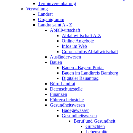
Terminvereinbarung
Verwaltung
Landrat
Organigramm
Landratsamt A - Z
Abfallwirtschaft
Abfallwirtschaft A-Z
Online Angebote
Infos im Web
Corona-Infos Abfallwirtschaft
Ausländerwesen
Bauen
Bauen - Bayern Portal
Bauen im Landkreis Bamberg
Digitaler Bauantrag
Büro Landrat
Datenschutzstelle
Finanzen
Führerscheinstelle
Gesundheitswesen
Badegewässer
Gesundheitswesen
Beruf und Gesundheit
Gutachten
Lebensmittel