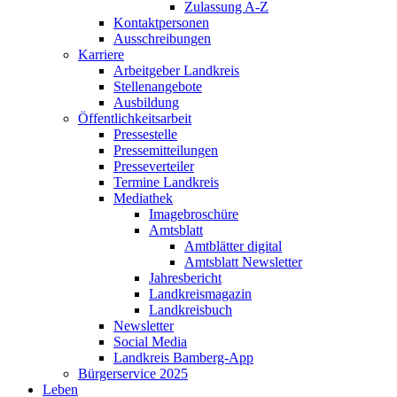
Zulassung A-Z
Kontaktpersonen
Ausschreibungen
Karriere
Arbeitgeber Landkreis
Stellenangebote
Ausbildung
Öffentlichkeitsarbeit
Pressestelle
Pressemitteilungen
Presseverteiler
Termine Landkreis
Mediathek
Imagebroschüre
Amtsblatt
Amtblätter digital
Amtsblatt Newsletter
Jahresbericht
Landkreismagazin
Landkreisbuch
Newsletter
Social Media
Landkreis Bamberg-App
Bürgerservice 2025
Leben