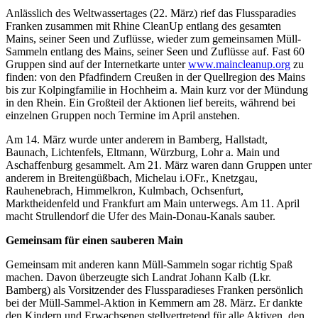
Anlässlich des Weltwassertages (22. März) rief das Flussparadies
Franken zusammen mit Rhine CleanUp entlang des gesamten
Mains, seiner Seen und Zuflüsse, wieder zum gemeinsamen Müll-
Sammeln entlang des Mains, seiner Seen und Zuflüsse auf. Fast 60
Gruppen sind auf der Internetkarte unter
www.maincleanup.org
zu
finden: von den Pfadfindern Creußen in der Quellregion des Mains
bis zur Kolpingfamilie in Hochheim a. Main kurz vor der Mündung
in den Rhein. Ein Großteil der Aktionen lief bereits, während bei
einzelnen Gruppen noch Termine im April anstehen.
Am 14. März wurde unter anderem in Bamberg, Hallstadt,
Baunach, Lichtenfels, Eltmann, Würzburg, Lohr a. Main und
Aschaffenburg gesammelt. Am 21. März waren dann Gruppen unter
anderem in Breitengüßbach, Michelau i.OFr., Knetzgau,
Rauhenebrach, Himmelkron, Kulmbach, Ochsenfurt,
Marktheidenfeld und Frankfurt am Main unterwegs. Am 11. April
macht Strullendorf die Ufer des Main-Donau-Kanals sauber.
Gemeinsam für einen sauberen Main
Gemeinsam mit anderen kann Müll-Sammeln sogar richtig Spaß
machen. Davon überzeugte sich Landrat Johann Kalb (Lkr.
Bamberg) als Vorsitzender des Flussparadieses Franken persönlich
bei der Müll-Sammel-Aktion in Kemmern am 28. März. Er dankte
den Kindern und Erwachsenen stellvertretend für alle Aktiven, den