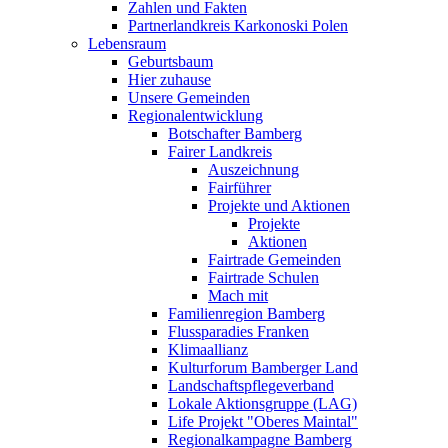
Zahlen und Fakten
Partnerlandkreis Karkonoski Polen
Lebensraum
Geburtsbaum
Hier zuhause
Unsere Gemeinden
Regionalentwicklung
Botschafter Bamberg
Fairer Landkreis
Auszeichnung
Fairführer
Projekte und Aktionen
Projekte
Aktionen
Fairtrade Gemeinden
Fairtrade Schulen
Mach mit
Familienregion Bamberg
Flussparadies Franken
Klimaallianz
Kulturforum Bamberger Land
Landschaftspflegeverband
Lokale Aktionsgruppe (LAG)
Life Projekt "Oberes Maintal"
Regionalkampagne Bamberg