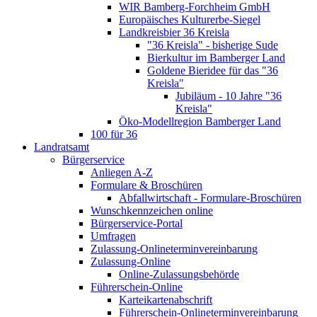
WIR Bamberg-Forchheim GmbH
Europäisches Kulturerbe-Siegel
Landkreisbier 36 Kreisla
"36 Kreisla" - bisherige Sude
Bierkultur im Bamberger Land
Goldene Bieridee für das "36
Kreisla"
Jubiläum - 10 Jahre "36
Kreisla"
Öko-Modellregion Bamberger Land
100 für 36
Landratsamt
Bürgerservice
Anliegen A-Z
Formulare & Broschüren
Abfallwirtschaft - Formulare-Broschüren
Wunschkennzeichen online
Bürgerservice-Portal
Umfragen
Zulassung-Onlineterminvereinbarung
Zulassung-Online
Online-Zulassungsbehörde
Führerschein-Online
Karteikartenabschrift
Führerschein-Onlineterminvereinbarung