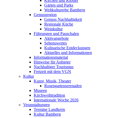
Kirchen und Klöster
Gärten und Parks
Weltkulturerbe Bamberg
Genussregion
Genuss Nachhaltigkeit
Regionale Küche
Weinkultur
Führungen und Pauschalen
Aktivangebote
Sehenswertes
Kulinarische Entdeckungen
Aktuelles und Informationen
Informationsmaterial
Hinweise für Anbieter
Nachhaltiger Tourismus
Freizeit mit dem VGN
Kultur
Kunst, Musik, Theater
Rosengartenserenaden
Museen
Kirchweihtradition
Internationale Woche 2026
Veranstaltungen
Termine Landkreis
Kultur Bamberg