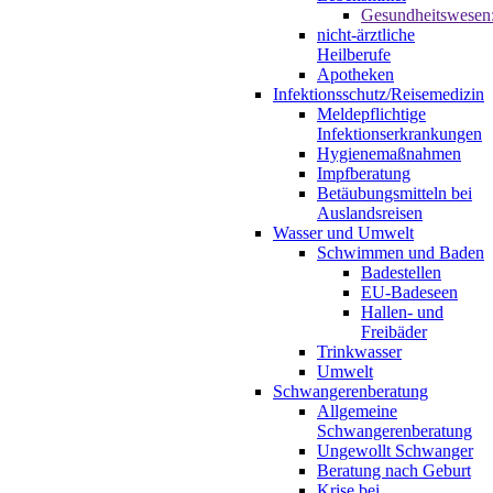
Gesundheitswesen
nicht-ärztliche
Heilberufe
Apotheken
Infektionsschutz/Reisemedizin
Meldepflichtige
Infektionserkrankungen
Hygienemaßnahmen
Impfberatung
Betäubungsmitteln bei
Auslandsreisen
Wasser und Umwelt
Schwimmen und Baden
Badestellen
EU-Badeseen
Hallen- und
Freibäder
Trinkwasser
Umwelt
Schwangerenberatung
Allgemeine
Schwangerenberatung
Ungewollt Schwanger
Beratung nach Geburt
Krise bei