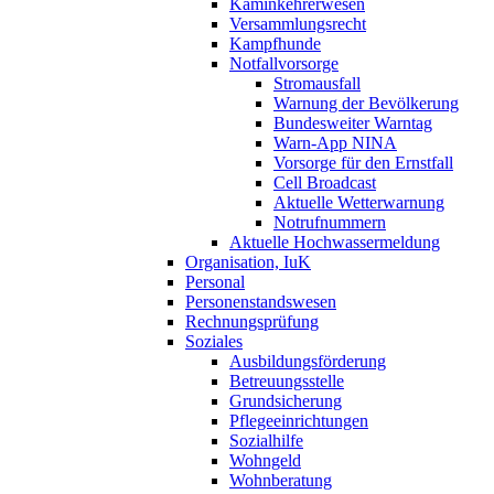
Kaminkehrerwesen
Versammlungsrecht
Kampfhunde
Notfallvorsorge
Stromausfall
Warnung der Bevölkerung
Bundesweiter Warntag
Warn-App NINA
Vorsorge für den Ernstfall
Cell Broadcast
Aktuelle Wetterwarnung
Notrufnummern
Aktuelle Hochwassermeldung
Organisation, IuK
Personal
Personenstandswesen
Rechnungsprüfung
Soziales
Ausbildungsförderung
Betreuungsstelle
Grundsicherung
Pflegeeinrichtungen
Sozialhilfe
Wohngeld
Wohnberatung