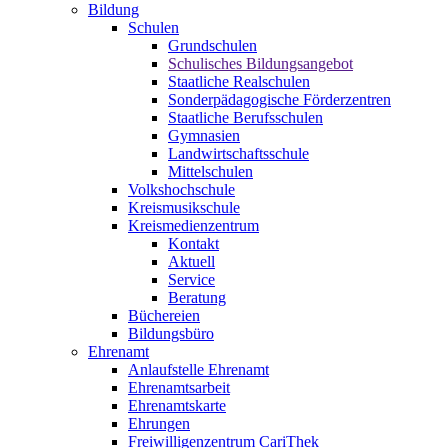
Bildung
Schulen
Grundschulen
Schulisches Bildungsangebot
Staatliche Realschulen
Sonderpädagogische Förderzentren
Staatliche Berufsschulen
Gymnasien
Landwirtschaftsschule
Mittelschulen
Volkshochschule
Kreismusikschule
Kreismedienzentrum
Kontakt
Aktuell
Service
Beratung
Büchereien
Bildungsbüro
Ehrenamt
Anlaufstelle Ehrenamt
Ehrenamtsarbeit
Ehrenamtskarte
Ehrungen
Freiwilligenzentrum CariThek