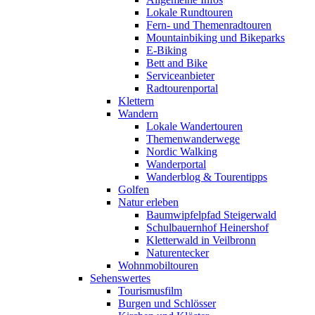
Lokale Rundtouren
Fern- und Themenradtouren
Mountainbiking und Bikeparks
E-Biking
Bett and Bike
Serviceanbieter
Radtourenportal
Klettern
Wandern
Lokale Wandertouren
Themenwanderwege
Nordic Walking
Wanderportal
Wanderblog & Tourentipps
Golfen
Natur erleben
Baumwipfelpfad Steigerwald
Schulbauernhof Heinershof
Kletterwald in Veilbronn
Naturentecker
Wohnmobiltouren
Sehenswertes
Tourismusfilm
Burgen und Schlösser