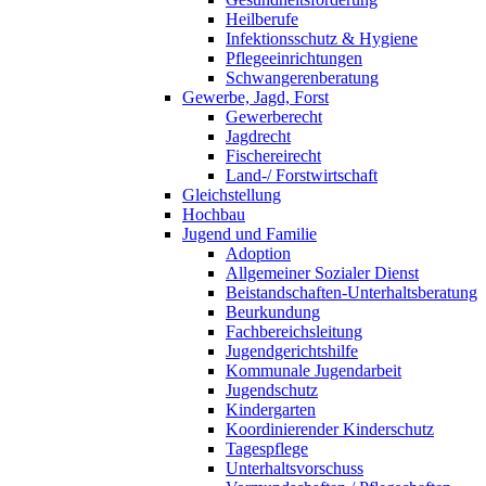
Heilberufe
Infektionsschutz & Hygiene
Pflegeeinrichtungen
Schwangerenberatung
Gewerbe, Jagd, Forst
Gewerberecht
Jagdrecht
Fischereirecht
Land-/ Forstwirtschaft
Gleichstellung
Hochbau
Jugend und Familie
Adoption
Allgemeiner Sozialer Dienst
Beistandschaften-Unterhaltsberatung
Beurkundung
Fachbereichsleitung
Jugendgerichtshilfe
Kommunale Jugendarbeit
Jugendschutz
Kindergarten
Koordinierender Kinderschutz
Tagespflege
Unterhaltsvorschuss