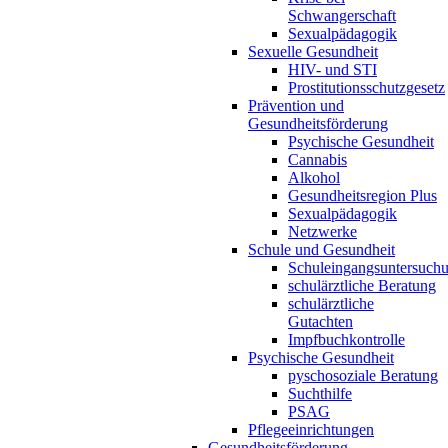
Schwangerschaft
Sexualpädagogik
Sexuelle Gesundheit
HIV- und STI
Prostitutionsschutzgesetz
Prävention und
Gesundheitsförderung
Psychische Gesundheit
Cannabis
Alkohol
Gesundheitsregion Plus
Sexualpädagogik
Netzwerke
Schule und Gesundheit
Schuleingangsuntersuch
schulärztliche Beratung
schulärztliche
Gutachten
Impfbuchkontrolle
Psychische Gesundheit
pyschosoziale Beratung
Suchthilfe
PSAG
Pflegeeinrichtungen
Gesundheitsförderung