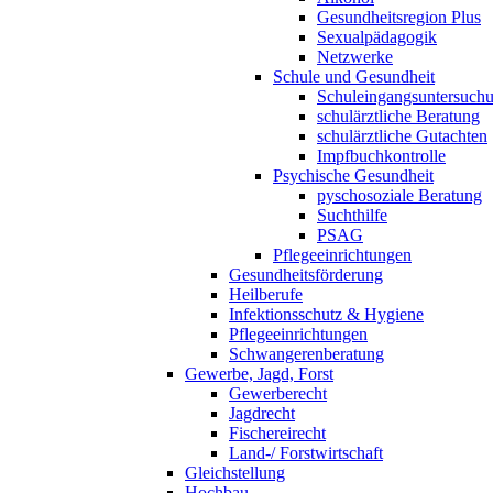
Gesundheitsregion Plus
Sexualpädagogik
Netzwerke
Schule und Gesundheit
Schuleingangsuntersuch
schulärztliche Beratung
schulärztliche Gutachten
Impfbuchkontrolle
Psychische Gesundheit
pyschosoziale Beratung
Suchthilfe
PSAG
Pflegeeinrichtungen
Gesundheitsförderung
Heilberufe
Infektionsschutz & Hygiene
Pflegeeinrichtungen
Schwangerenberatung
Gewerbe, Jagd, Forst
Gewerberecht
Jagdrecht
Fischereirecht
Land-/ Forstwirtschaft
Gleichstellung
Hochbau