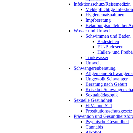
Infektionsschutz/Reisemedizin
Meldepflichtige Infektio
Hygienemaßnahmen
Impfberatung
Betäubungsmitteln bei Au
Wasser und Umwelt
Schwimmen und Baden
Badestellen
EU-Badeseen
Hallen- und Freibä
Trinkwasser
Umwelt
Schwangerenberatung
Allgemeine Schwangeren
Ungewollt Schwanger
Beratung nach Geburt
Krise bei Schwangerscha
Sexualpädagogik
Sexuelle Gesundheit
HIV- und STI
Prostitutionsschutzgesetz
Prävention und Gesundheitsför
Psychische Gesundheit
Cannabis
Alkohol