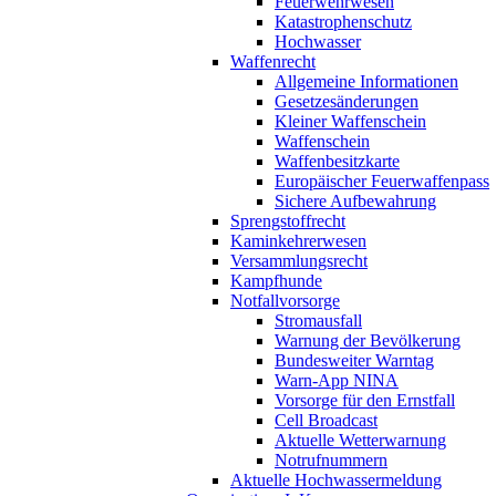
Feuerwehrwesen
Katastrophenschutz
Hochwasser
Waffenrecht
Allgemeine Informationen
Gesetzesänderungen
Kleiner Waffenschein
Waffenschein
Waffenbesitzkarte
Europäischer Feuerwaffenpass
Sichere Aufbewahrung
Sprengstoffrecht
Kaminkehrerwesen
Versammlungsrecht
Kampfhunde
Notfallvorsorge
Stromausfall
Warnung der Bevölkerung
Bundesweiter Warntag
Warn-App NINA
Vorsorge für den Ernstfall
Cell Broadcast
Aktuelle Wetterwarnung
Notrufnummern
Aktuelle Hochwassermeldung