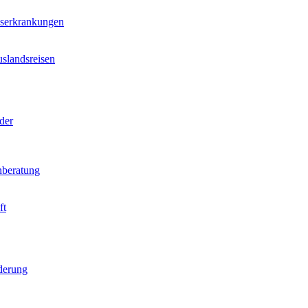
nserkrankungen
slandsreisen
der
beratung
ft
derung