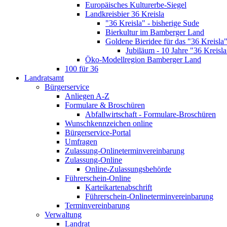
Europäisches Kulturerbe-Siegel
Landkreisbier 36 Kreisla
"36 Kreisla" - bisherige Sude
Bierkultur im Bamberger Land
Goldene Bieridee für das "36 Kreisla
Jubiläum - 10 Jahre "36 Kreisla
Öko-Modellregion Bamberger Land
100 für 36
Landratsamt
Bürgerservice
Anliegen A-Z
Formulare & Broschüren
Abfallwirtschaft - Formulare-Broschüren
Wunschkennzeichen online
Bürgerservice-Portal
Umfragen
Zulassung-Onlineterminvereinbarung
Zulassung-Online
Online-Zulassungsbehörde
Führerschein-Online
Karteikartenabschrift
Führerschein-Onlineterminvereinbarung
Terminvereinbarung
Verwaltung
Landrat