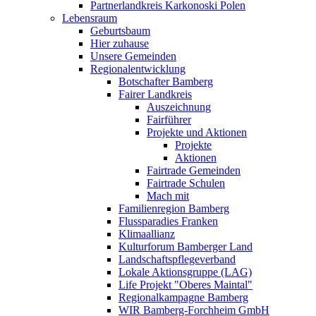
Partnerlandkreis Karkonoski Polen
Lebensraum
Geburtsbaum
Hier zuhause
Unsere Gemeinden
Regionalentwicklung
Botschafter Bamberg
Fairer Landkreis
Auszeichnung
Fairführer
Projekte und Aktionen
Projekte
Aktionen
Fairtrade Gemeinden
Fairtrade Schulen
Mach mit
Familienregion Bamberg
Flussparadies Franken
Klimaallianz
Kulturforum Bamberger Land
Landschaftspflegeverband
Lokale Aktionsgruppe (LAG)
Life Projekt "Oberes Maintal"
Regionalkampagne Bamberg
WIR Bamberg-Forchheim GmbH