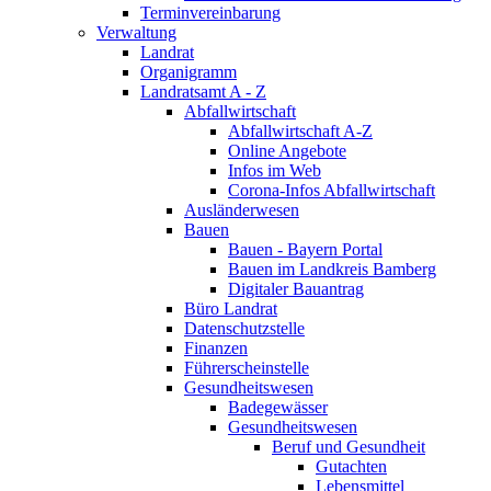
Terminvereinbarung
Verwaltung
Landrat
Organigramm
Landratsamt A - Z
Abfallwirtschaft
Abfallwirtschaft A-Z
Online Angebote
Infos im Web
Corona-Infos Abfallwirtschaft
Ausländerwesen
Bauen
Bauen - Bayern Portal
Bauen im Landkreis Bamberg
Digitaler Bauantrag
Büro Landrat
Datenschutzstelle
Finanzen
Führerscheinstelle
Gesundheitswesen
Badegewässer
Gesundheitswesen
Beruf und Gesundheit
Gutachten
Lebensmittel