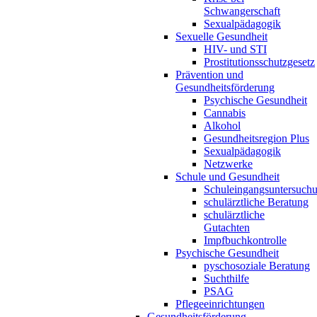
Schwangerschaft
Sexualpädagogik
Sexuelle Gesundheit
HIV- und STI
Prostitutionsschutzgesetz
Prävention und
Gesundheitsförderung
Psychische Gesundheit
Cannabis
Alkohol
Gesundheitsregion Plus
Sexualpädagogik
Netzwerke
Schule und Gesundheit
Schuleingangsuntersuch
schulärztliche Beratung
schulärztliche
Gutachten
Impfbuchkontrolle
Psychische Gesundheit
pyschosoziale Beratung
Suchthilfe
PSAG
Pflegeeinrichtungen
Gesundheitsförderung