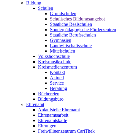
Bildung
Schulen
Grundschulen
Schulisches Bildungsangebot
Staatliche Realschulen
Sonderpädagogische Förderzentren
Staatliche Berufsschulen
Gymnasien
Landwirtschaftsschule
Mittelschulen
Volkshochschule
Kreismusikschule
Kreismedienzentrum
Kontakt
Aktuell
Service
Beratung
Büchereien
Bildungsbüro
Ehrenamt
Anlaufstelle Ehrenamt
Ehrenamtsarbeit
Ehrenamtskarte
Ehrungen
Freiwilligenzentrum CariThek