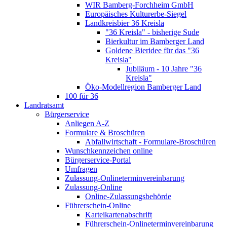
WIR Bamberg-Forchheim GmbH
Europäisches Kulturerbe-Siegel
Landkreisbier 36 Kreisla
"36 Kreisla" - bisherige Sude
Bierkultur im Bamberger Land
Goldene Bieridee für das "36
Kreisla"
Jubiläum - 10 Jahre "36
Kreisla"
Öko-Modellregion Bamberger Land
100 für 36
Landratsamt
Bürgerservice
Anliegen A-Z
Formulare & Broschüren
Abfallwirtschaft - Formulare-Broschüren
Wunschkennzeichen online
Bürgerservice-Portal
Umfragen
Zulassung-Onlineterminvereinbarung
Zulassung-Online
Online-Zulassungsbehörde
Führerschein-Online
Karteikartenabschrift
Führerschein-Onlineterminvereinbarung