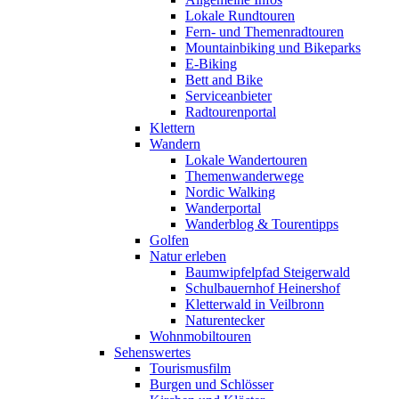
Lokale Rundtouren
Fern- und Themenradtouren
Mountainbiking und Bikeparks
E-Biking
Bett and Bike
Serviceanbieter
Radtourenportal
Klettern
Wandern
Lokale Wandertouren
Themenwanderwege
Nordic Walking
Wanderportal
Wanderblog & Tourentipps
Golfen
Natur erleben
Baumwipfelpfad Steigerwald
Schulbauernhof Heinershof
Kletterwald in Veilbronn
Naturentecker
Wohnmobiltouren
Sehenswertes
Tourismusfilm
Burgen und Schlösser