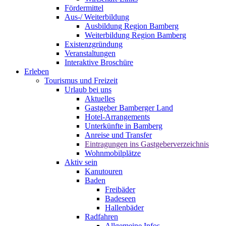
Fördermittel
Aus-/ Weiterbildung
Ausbildung Region Bamberg
Weiterbildung Region Bamberg
Existenzgründung
Veranstaltungen
Interaktive Broschüre
Erleben
Tourismus und Freizeit
Urlaub bei uns
Aktuelles
Gastgeber Bamberger Land
Hotel-Arrangements
Unterkünfte in Bamberg
Anreise und Transfer
Eintragungen ins Gastgeberverzeichnis
Wohnmobilplätze
Aktiv sein
Kanutouren
Baden
Freibäder
Badeseen
Hallenbäder
Radfahren
Allgemeine Infos