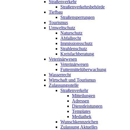
Straßenverkehr
Straßenverkehrsbehörde
Tiefbau
Straßensperrungen
Tourismus
Umweltschutz
Naturschutz
Abfallrecht
Immissionsschutz
Strahlenschutz
Kreisfachberatung
Veterinärwesen
Veterinärwesen
Futtermittelüberwachung
Wasserrecht
Wirtschaft und Tourismus
Zulassungsstelle
Straßenverkehr
Mitteilungen
Adressen
Dienstleistungen
Templates
Mediathek
Wunschkennzeichen
Zulassung Aktuelles