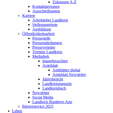
Zulassung A-Z
Kontaktpersonen
Ausschreibungen
Karriere
Arbeitgeber Landkreis
Stellenangebote
Ausbildung
Öffentlichkeitsarbeit
Pressestelle
Pressemitteilungen
Presseverteiler
Termine Landkreis
Mediathek
Imagebroschüre
Amtsblatt
Amtblätter digital
Amtsblatt Newsletter
Jahresbericht
Landkreismagazin
Landkreisbuch
Newsletter
Social Media
Landkreis Bamberg-App
Bürgerservice 2025
Leben