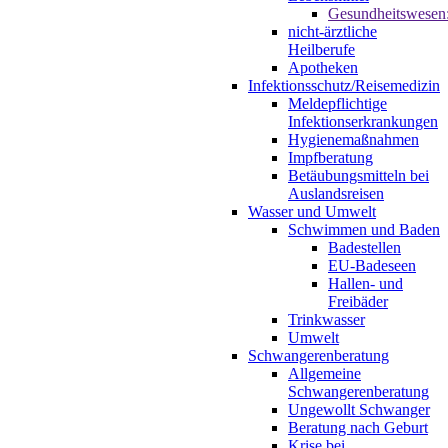
Gesundheitswesen
nicht-ärztliche
Heilberufe
Apotheken
Infektionsschutz/Reisemedizin
Meldepflichtige
Infektionserkrankungen
Hygienemaßnahmen
Impfberatung
Betäubungsmitteln bei
Auslandsreisen
Wasser und Umwelt
Schwimmen und Baden
Badestellen
EU-Badeseen
Hallen- und
Freibäder
Trinkwasser
Umwelt
Schwangerenberatung
Allgemeine
Schwangerenberatung
Ungewollt Schwanger
Beratung nach Geburt
Krise bei