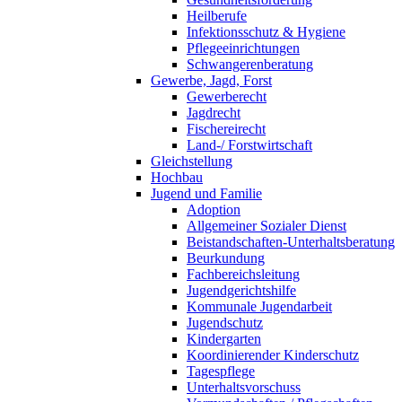
Heilberufe
Infektionsschutz & Hygiene
Pflegeeinrichtungen
Schwangerenberatung
Gewerbe, Jagd, Forst
Gewerberecht
Jagdrecht
Fischereirecht
Land-/ Forstwirtschaft
Gleichstellung
Hochbau
Jugend und Familie
Adoption
Allgemeiner Sozialer Dienst
Beistandschaften-Unterhaltsberatung
Beurkundung
Fachbereichsleitung
Jugendgerichtshilfe
Kommunale Jugendarbeit
Jugendschutz
Kindergarten
Koordinierender Kinderschutz
Tagespflege
Unterhaltsvorschuss