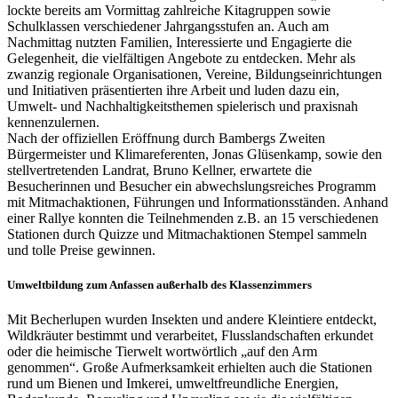
lockte bereits am Vormittag zahlreiche Kitagruppen sowie
Schulklassen verschiedener Jahrgangsstufen an. Auch am
Nachmittag nutzten Familien, Interessierte und Engagierte die
Gelegenheit, die vielfältigen Angebote zu entdecken. Mehr als
zwanzig regionale Organisationen, Vereine, Bildungseinrichtungen
und Initiativen präsentierten ihre Arbeit und luden dazu ein,
Umwelt- und Nachhaltigkeitsthemen spielerisch und praxisnah
kennenzulernen.
Nach der offiziellen Eröffnung durch Bambergs Zweiten
Bürgermeister und Klimareferenten, Jonas Glüsenkamp, sowie den
stellvertretenden Landrat, Bruno Kellner, erwartete die
Besucherinnen und Besucher ein abwechslungsreiches Programm
mit Mitmachaktionen, Führungen und Informationsständen. Anhand
einer Rallye konnten die Teilnehmenden z.B. an 15 verschiedenen
Stationen durch Quizze und Mitmachaktionen Stempel sammeln
und tolle Preise gewinnen.
Umweltbildung zum Anfassen außerhalb des Klassenzimmers
Mit Becherlupen wurden Insekten und andere Kleintiere entdeckt,
Wildkräuter bestimmt und verarbeitet, Flusslandschaften erkundet
oder die heimische Tierwelt wortwörtlich „auf den Arm
genommen“. Große Aufmerksamkeit erhielten auch die Stationen
rund um Bienen und Imkerei, umweltfreundliche Energien,