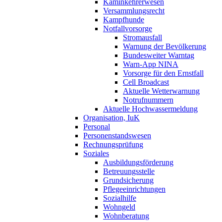
Kaminkehrerwesen
Versammlungsrecht
Kampfhunde
Notfallvorsorge
Stromausfall
Warnung der Bevölkerung
Bundesweiter Warntag
Warn-App NINA
Vorsorge für den Ernstfall
Cell Broadcast
Aktuelle Wetterwarnung
Notrufnummern
Aktuelle Hochwassermeldung
Organisation, IuK
Personal
Personenstandswesen
Rechnungsprüfung
Soziales
Ausbildungsförderung
Betreuungsstelle
Grundsicherung
Pflegeeinrichtungen
Sozialhilfe
Wohngeld
Wohnberatung