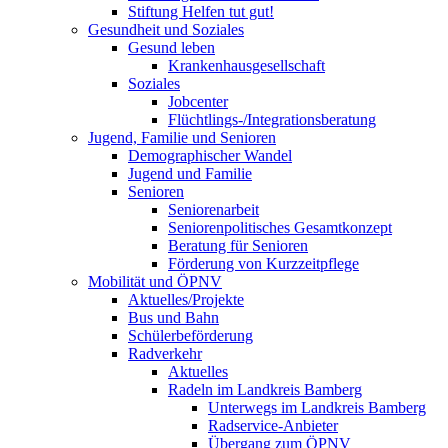
Stiftung Helfen tut gut!
Gesundheit und Soziales
Gesund leben
Krankenhausgesellschaft
Soziales
Jobcenter
Flüchtlings-/Integrationsberatung
Jugend, Familie und Senioren
Demographischer Wandel
Jugend und Familie
Senioren
Seniorenarbeit
Seniorenpolitisches Gesamtkonzept
Beratung für Senioren
Förderung von Kurzzeitpflege
Mobilität und ÖPNV
Aktuelles/Projekte
Bus und Bahn
Schülerbeförderung
Radverkehr
Aktuelles
Radeln im Landkreis Bamberg
Unterwegs im Landkreis Bamberg
Radservice-Anbieter
Übergang zum ÖPNV