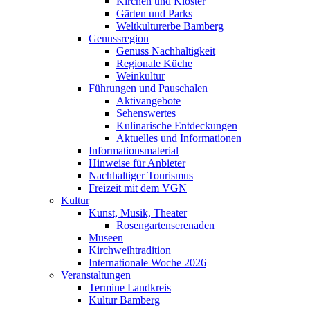
Kirchen und Klöster
Gärten und Parks
Weltkulturerbe Bamberg
Genussregion
Genuss Nachhaltigkeit
Regionale Küche
Weinkultur
Führungen und Pauschalen
Aktivangebote
Sehenswertes
Kulinarische Entdeckungen
Aktuelles und Informationen
Informationsmaterial
Hinweise für Anbieter
Nachhaltiger Tourismus
Freizeit mit dem VGN
Kultur
Kunst, Musik, Theater
Rosengartenserenaden
Museen
Kirchweihtradition
Internationale Woche 2026
Veranstaltungen
Termine Landkreis
Kultur Bamberg