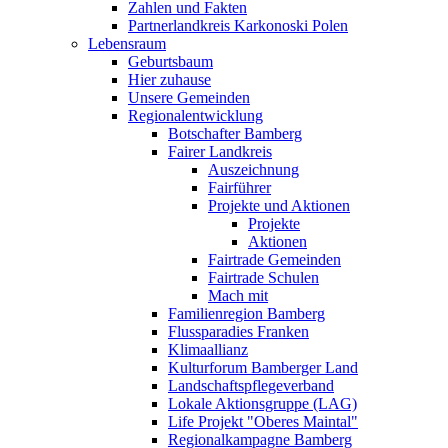
Zahlen und Fakten
Partnerlandkreis Karkonoski Polen
Lebensraum
Geburtsbaum
Hier zuhause
Unsere Gemeinden
Regionalentwicklung
Botschafter Bamberg
Fairer Landkreis
Auszeichnung
Fairführer
Projekte und Aktionen
Projekte
Aktionen
Fairtrade Gemeinden
Fairtrade Schulen
Mach mit
Familienregion Bamberg
Flussparadies Franken
Klimaallianz
Kulturforum Bamberger Land
Landschaftspflegeverband
Lokale Aktionsgruppe (LAG)
Life Projekt "Oberes Maintal"
Regionalkampagne Bamberg