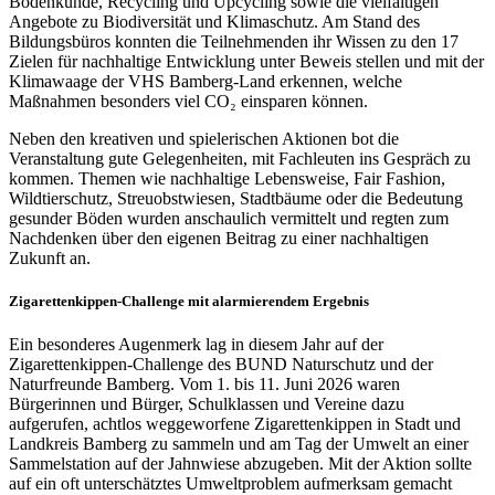
Bodenkunde, Recycling und Upcycling sowie die vielfältigen
Angebote zu Biodiversität und Klimaschutz. Am Stand des
Bildungsbüros konnten die Teilnehmenden ihr Wissen zu den 17
Zielen für nachhaltige Entwicklung unter Beweis stellen und mit der
Klimawaage der VHS Bamberg-Land erkennen, welche
Maßnahmen besonders viel CO₂ einsparen können.
Neben den kreativen und spielerischen Aktionen bot die
Veranstaltung gute Gelegenheiten, mit Fachleuten ins Gespräch zu
kommen. Themen wie nachhaltige Lebensweise, Fair Fashion,
Wildtierschutz, Streuobstwiesen, Stadtbäume oder die Bedeutung
gesunder Böden wurden anschaulich vermittelt und regten zum
Nachdenken über den eigenen Beitrag zu einer nachhaltigen
Zukunft an.
Zigarettenkippen-Challenge mit alarmierendem Ergebnis
Ein besonderes Augenmerk lag in diesem Jahr auf der
Zigarettenkippen-Challenge des BUND Naturschutz und der
Naturfreunde Bamberg. Vom 1. bis 11. Juni 2026 waren
Bürgerinnen und Bürger, Schulklassen und Vereine dazu
aufgerufen, achtlos weggeworfene Zigarettenkippen in Stadt und
Landkreis Bamberg zu sammeln und am Tag der Umwelt an einer
Sammelstation auf der Jahnwiese abzugeben. Mit der Aktion sollte
auf ein oft unterschätztes Umweltproblem aufmerksam gemacht