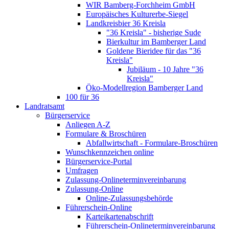
WIR Bamberg-Forchheim GmbH
Europäisches Kulturerbe-Siegel
Landkreisbier 36 Kreisla
"36 Kreisla" - bisherige Sude
Bierkultur im Bamberger Land
Goldene Bieridee für das "36
Kreisla"
Jubiläum - 10 Jahre "36
Kreisla"
Öko-Modellregion Bamberger Land
100 für 36
Landratsamt
Bürgerservice
Anliegen A-Z
Formulare & Broschüren
Abfallwirtschaft - Formulare-Broschüren
Wunschkennzeichen online
Bürgerservice-Portal
Umfragen
Zulassung-Onlineterminvereinbarung
Zulassung-Online
Online-Zulassungsbehörde
Führerschein-Online
Karteikartenabschrift
Führerschein-Onlineterminvereinbarung