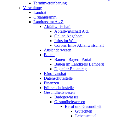
Terminvereinbarung
Verwaltung
Landrat
Organigramm
Landratsamt A - Z
Abfallwirtschaft
Abfallwirtschaft A-Z
Online Angebote
Infos im Web
Corona-Infos Abfallwirtschaft
Ausländerwesen
Bauen
Bauen - Bayern Portal
Bauen im Landkreis Bamberg
Digitaler Bauantrag
Büro Landrat
Datenschutzstelle
Finanzen
Führerscheinstelle
Gesundheitswesen
Badegewässer
Gesundheitswesen
Beruf und Gesundheit
Gutachten
Lebensmittel