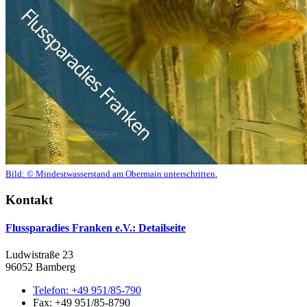
Bild:
© Mindestwasserstand am Obermain unterschritten.
Kontakt
Flussparadies Franken e.V.
: Detailseite
Ludwistraße 23
96052 Bamberg
Telefon:
+49 951/85-790
Fax:
+49 951/85-8790