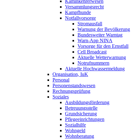
Kaminkehrerwesen
Versammlungsrecht
Kampfhunde
Notfallvorsorge
Stromausfall
Warnung der Bevölkerung
Bundesweiter Warntag
Warn-App NINA
Vorsorge für den Ernstfall
Cell Broadcast
Aktuelle Wetterwarnung
Notrufnummern
Aktuelle Hochwassermeldung
Organisation, IuK
Personal
Personenstandswesen
Rechnungsprüfung
Soziales
Ausbildungsförderung
Betreuungsstelle
Grundsicherung
Pflegeeinrichtungen
Sozialhilfe
Wohngeld
Wohnberatung